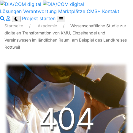
Lösungen
Verantwortung
Marktplätze
CMS+
Kontakt
Projekt starten
Startseite
Akademie
Wissenschaftliche Studie zur
digitalen Transformation von KMU, Einzelhandel und
Vereinswesen im ländlichen Raum, am Beispiel des Landkreises
Rottweil
404