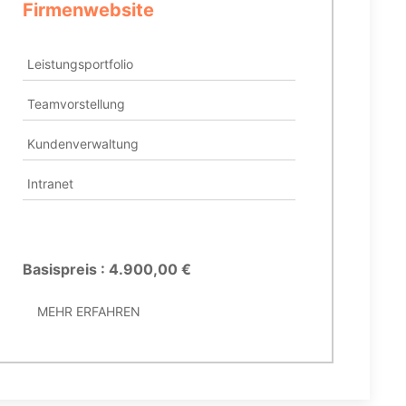
Firmenwebsite
On
Leistungsportfolio
Sh
Teamvorstellung
Pr
Kundenverwaltung
Au
Intranet
Ak
Bl
Basispreis : 4.900,00 €
Ba
MEHR ERFAHREN