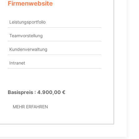
Firmenwebsite
On
Leistungsportfolio
Sh
Teamvorstellung
Pr
Kundenverwaltung
Au
Intranet
Ak
Bl
Basispreis : 4.900,00 €
Ba
MEHR ERFAHREN